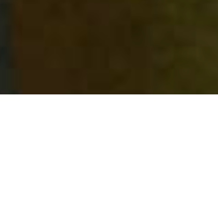
De case
Logicx verzorgt vervangend vervoer, berging en
transport voor zowel zakelijke als particuliere