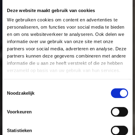
Deze website maakt gebruik van cookies
We gebruiken cookies om content en advertenties te
personaliseren, om functies voor social media te bieden
en om ons websiteverkeer te analyseren. Ook delen we
informatie over uw gebruik van onze site met onze
partners voor social media, adverteren en analyse. Deze
partners kunnen deze gegevens combineren met andere
informatie die u aan ze heeft verstrekt of die ze hebben
Logicx
verzameld op basis van uw gebruik van hun services.
Logicx verzorgt vervangend
Toestemmingsselectie
vervoer, berging en transport voor
Noodzakelijk
zowel zakelijke als particuliere
Voorkeuren
klanten
Statistieken