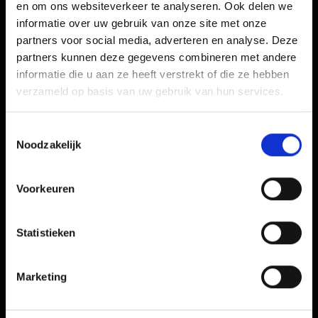
en om ons websiteverkeer te analyseren. Ook delen we
informatie over uw gebruik van onze site met onze
partners voor social media, adverteren en analyse. Deze
partners kunnen deze gegevens combineren met andere
informatie die u aan ze heeft verstrekt of die ze hebben
verzameld op basis van uw gebruik van hun services.
Winkel in Westland
Alle winkels, horecagelegenheden
Toestemmingsselectie
Noodzakelijk
en dienstverleners in het Westland
Voorkeuren
onder èèn dak
UX/UI | Applicatie | Webavance CMS | API
Statistieken
Marketing